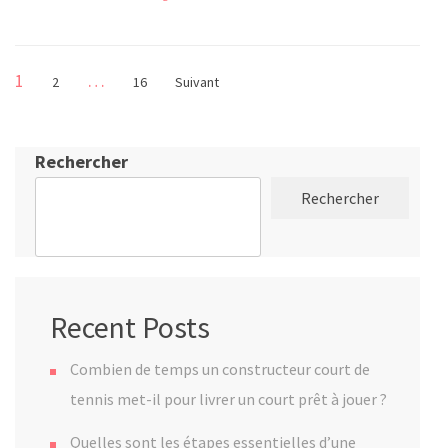
Pagination
Page
1
…
Page
Page
2
16
Suivant
des
publications
Rechercher
Rechercher
Recent Posts
Combien de temps un constructeur court de
tennis met-il pour livrer un court prêt à jouer ?
Quelles sont les étapes essentielles d’une