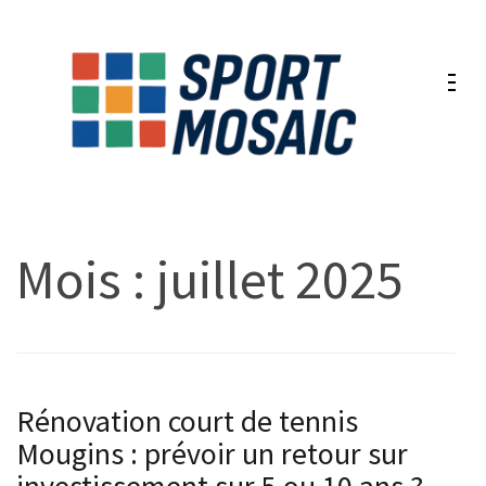
Aller
au
contenu
(Pressez
Entrée)
Mois :
juillet 2025
Rénovation court de tennis
Mougins : prévoir un retour sur
investissement sur 5 ou 10 ans ?