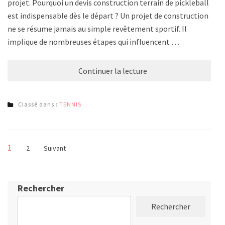
projet. Pourquoi un devis construction terrain de pickleball
est indispensable dès le départ ? Un projet de construction
ne se résume jamais au simple revêtement sportif. Il
implique de nombreuses étapes qui influencent …
Continuer la lecture
Classé dans :
TENNIS
Pagination
Page
1
Page
2
Suivant
des
publications
Rechercher
Rechercher