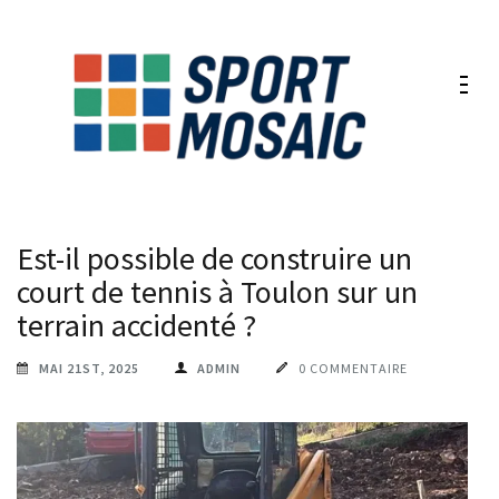
Aller
au
contenu
(Pressez
Entrée)
Est-il possible de construire un
court de tennis à Toulon sur un
terrain accidenté ?
MAI 21ST, 2025
ADMIN
0 COMMENTAIRE