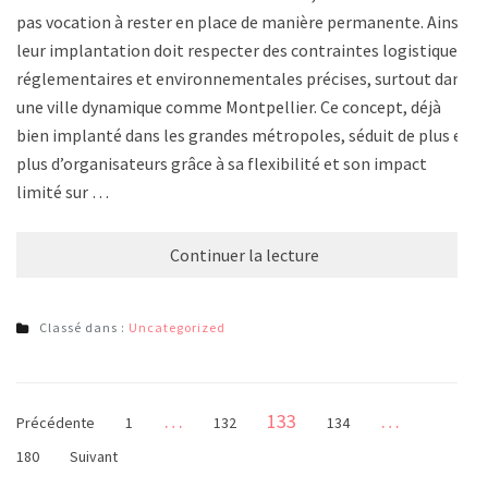
pas vocation à rester en place de manière permanente. Ainsi,
leur implantation doit respecter des contraintes logistiques,
réglementaires et environnementales précises, surtout dans
une ville dynamique comme Montpellier. Ce concept, déjà
bien implanté dans les grandes métropoles, séduit de plus en
plus d’organisateurs grâce à sa flexibilité et son impact
limité sur …
Continuer la lecture
Classé dans :
Uncategorized
Pagination
Page
…
133
…
Page
Page
Page
Page
Précédente
1
132
134
des
180
Suivant