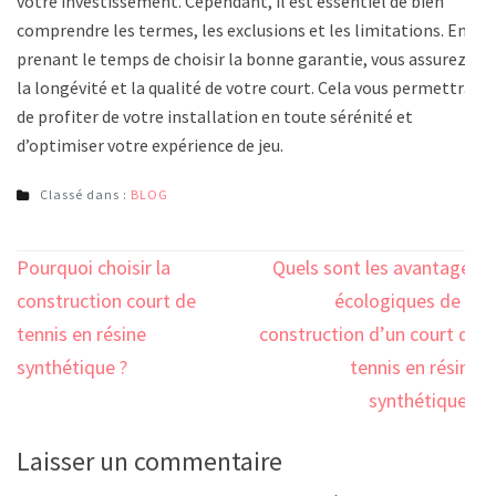
votre investissement. Cependant, il est essentiel de bien
comprendre les termes, les exclusions et les limitations. En
prenant le temps de choisir la bonne garantie, vous assurez
la longévité et la qualité de votre court. Cela vous permettra
de profiter de votre installation en toute sérénité et
d’optimiser votre expérience de jeu.
Classé dans :
BLOG
Navigation
Pourquoi choisir la
Quels sont les avantages
de
construction court de
écologiques de la
l’article
tennis en résine
construction d’un court de
synthétique ?
tennis en résine
synthétique ?
Laisser un commentaire