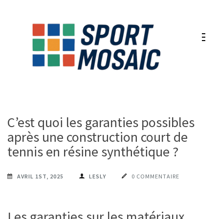
Aller
au
contenu
(Pressez
Entrée)
C’est quoi les garanties possibles
après une construction court de
tennis en résine synthétique ?
AVRIL 1ST, 2025
LESLY
0 COMMENTAIRE
Les garanties sur les matériaux