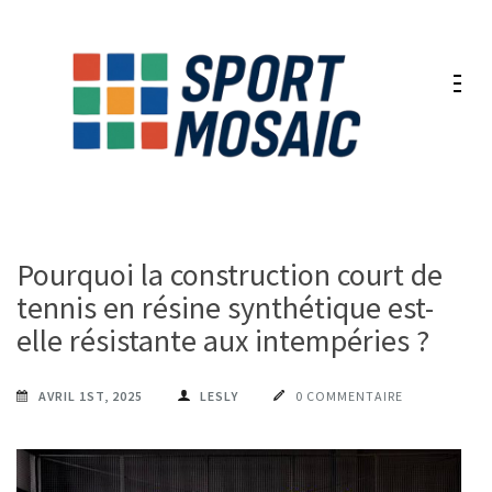
Aller
au
contenu
(Pressez
Entrée)
Pourquoi la construction court de
tennis en résine synthétique est-
elle résistante aux intempéries ?
AVRIL 1ST, 2025
LESLY
0 COMMENTAIRE