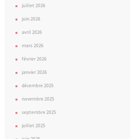
juillet 2026
juin 2026
avril 2026
mars 2026
février 2026
janvier 2026
décembre 2025
novembre 2025
septembre 2025
juillet 2025
juin 2025