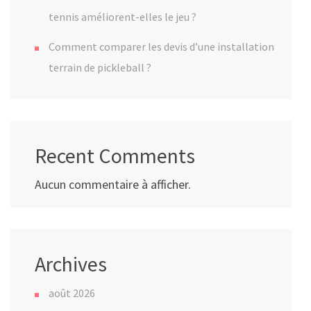
tennis améliorent-elles le jeu ?
Comment comparer les devis d’une installation
terrain de pickleball ?
Recent Comments
Aucun commentaire à afficher.
Archives
août 2026