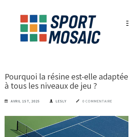
Aller
au
contenu
(Pressez
Entrée)
Pourquoi la résine est-elle adaptée
à tous les niveaux de jeu ?
AVRIL 1ST, 2025
LESLY
0 COMMENTAIRE