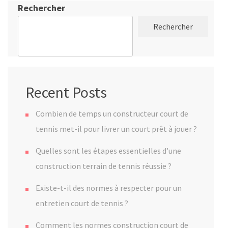
Rechercher
Rechercher
Recent Posts
Combien de temps un constructeur court de
tennis met-il pour livrer un court prêt à jouer ?
Quelles sont les étapes essentielles d’une
construction terrain de tennis réussie ?
Existe-t-il des normes à respecter pour un
entretien court de tennis ?
Comment les normes construction court de