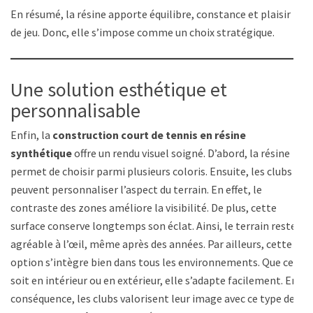
En résumé, la résine apporte équilibre, constance et plaisir
de jeu. Donc, elle s’impose comme un choix stratégique.
Une solution esthétique et
personnalisable
Enfin, la
construction court de tennis en résine
synthétique
offre un rendu visuel soigné. D’abord, la résine
permet de choisir parmi plusieurs coloris. Ensuite, les clubs
peuvent personnaliser l’aspect du terrain. En effet, le
contraste des zones améliore la visibilité. De plus, cette
surface conserve longtemps son éclat. Ainsi, le terrain reste
agréable à l’œil, même après des années. Par ailleurs, cette
option s’intègre bien dans tous les environnements. Que ce
soit en intérieur ou en extérieur, elle s’adapte facilement. En
conséquence, les clubs valorisent leur image avec ce type de