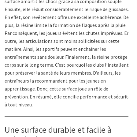
surface amortit les chocs grâce à sa composition souple.
Ensuite, elle réduit considérablement le risque de glissades.
En effet, son revêtement offre une excellente adhérence. De
plus, la résine limite la formation de flaques après la pluie.
Par conséquent, les joueurs évitent les chutes imprévues. En
outre, les articulations sont moins sollicitées sur cette
matière. Ainsi, les sportifs peuvent enchaîner les
entraînements sans douleur. Finalement, la résine protège le
corps sur le long terme. C’est pourquoi les clubs l’installent
pour préserver la santé de leurs membres. D’ailleurs, les
entraîneurs la recommandent pour les jeunes en
apprentissage. Donc, cette surface joue un rôle de
prévention. En résumé, elle concilie performance et sécurité,
à tout niveau.
Une surface durable et facile à