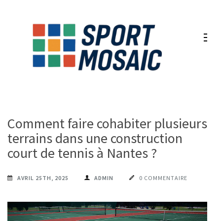
Aller
au
contenu
(Pressez
Entrée)
Comment faire cohabiter plusieurs
terrains dans une construction
court de tennis à Nantes ?
AVRIL 25TH, 2025
ADMIN
0 COMMENTAIRE