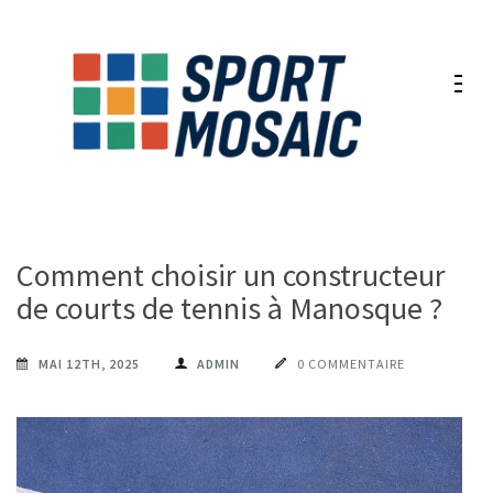
Aller
au
contenu
(Pressez
Entrée)
Comment choisir un constructeur
de courts de tennis à Manosque ?
MAI 12TH, 2025
ADMIN
0 COMMENTAIRE