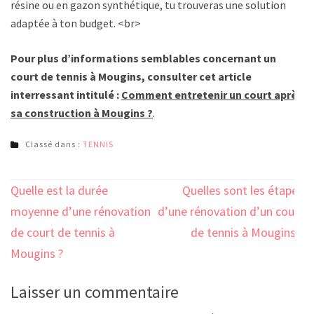
résine ou en gazon synthétique, tu trouveras une solution
adaptée à ton budget. <br>
Pour plus d’informations semblables concernant un
court de tennis à Mougins, consulter cet article
interressant intitulé :
Comment entretenir un court après
sa construction à Mougins ?
.
Classé dans :
TENNIS
Navigation
Quelle est la durée
Quelles sont les étapes
de
moyenne d’une rénovation
d’une rénovation d’un court
l’article
de court de tennis à
de tennis à Mougins ?
Mougins ?
Laisser un commentaire