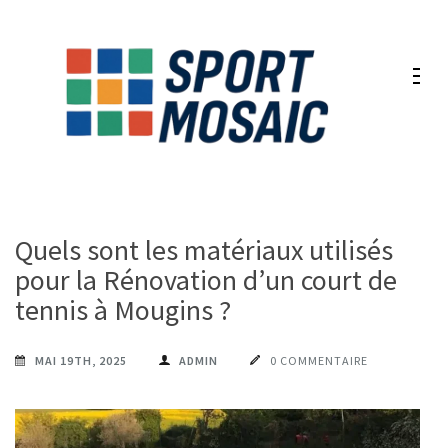
Aller
au
contenu
(Pressez
Entrée)
Quels sont les matériaux utilisés
pour la Rénovation d’un court de
tennis à Mougins ?
MAI 19TH, 2025
ADMIN
0 COMMENTAIRE