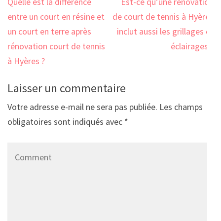
Navigation
Quelle est la différence
Est-ce qu’une rénovation
de
entre un court en résine et
de court de tennis à Hyères
l’article
un court en terre après
inclut aussi les grillages et
rénovation court de tennis
éclairages ?
à Hyères ?
Laisser un commentaire
Votre adresse e-mail ne sera pas publiée.
Les champs
obligatoires sont indiqués avec
*
Comment