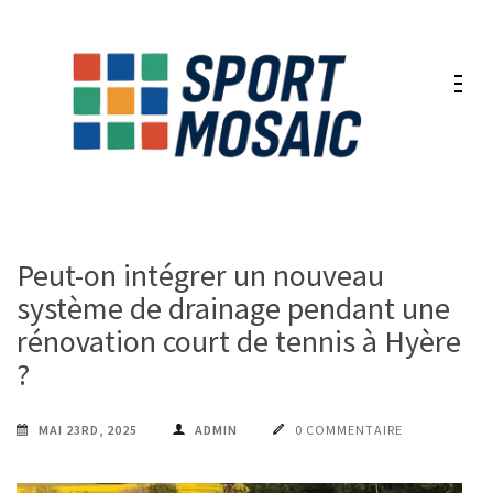
Aller
au
contenu
(Pressez
Entrée)
Peut-on intégrer un nouveau
système de drainage pendant une
rénovation court de tennis à Hyères
?
MAI 23RD, 2025
ADMIN
0 COMMENTAIRE