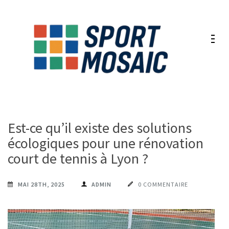
Aller
au
contenu
(Pressez
Entrée)
Est-ce qu’il existe des solutions
écologiques pour une rénovation
court de tennis à Lyon ?
MAI 28TH, 2025
ADMIN
0 COMMENTAIRE