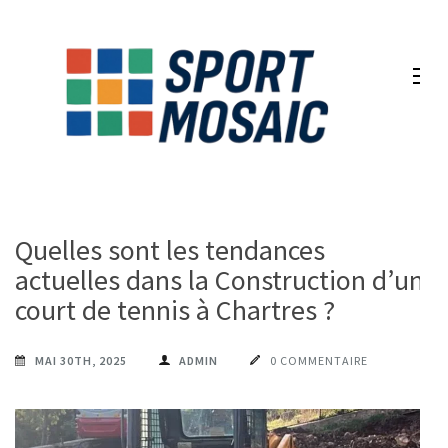
Aller
au
contenu
(Pressez
Entrée)
Quelles sont les tendances
actuelles dans la Construction d’un
court de tennis à Chartres ?
MAI 30TH, 2025
ADMIN
0 COMMENTAIRE