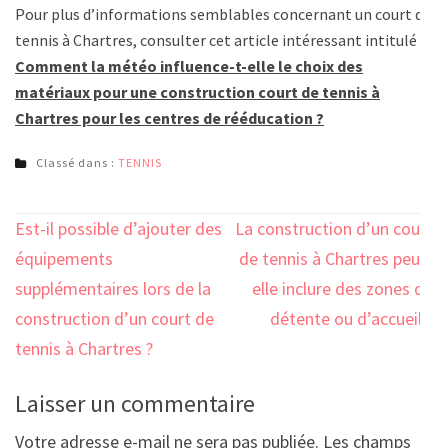
Pour plus d’informations semblables concernant un court de
tennis à Chartres, consulter cet article intéressant intitulé :
Comment la météo influence-t-elle le choix des
matériaux pour une construction court de tennis à
Chartres pour les centres de rééducation ?
Classé dans :
TENNIS
Navigation
Est-il possible d’ajouter des
La construction d’un court
de
équipements
de tennis à Chartres peut-
l’article
supplémentaires lors de la
elle inclure des zones de
construction d’un court de
détente ou d’accueil ?
tennis à Chartres ?
Laisser un commentaire
Votre adresse e-mail ne sera pas publiée.
Les champs