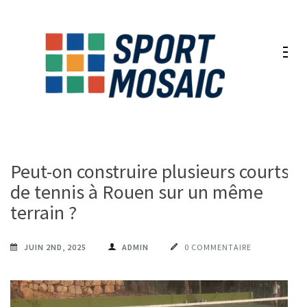
Aller
au
contenu
(Pressez
Entrée)
Peut-on construire plusieurs courts
de tennis à Rouen sur un même
terrain ?
JUIN 2ND, 2025
ADMIN
0 COMMENTAIRE