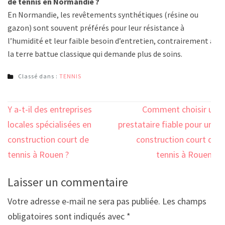
de tennis en Normandie ?
En Normandie, les revêtements synthétiques (résine ou
gazon) sont souvent préférés pour leur résistance à
l’humidité et leur faible besoin d’entretien, contrairement à
la terre battue classique qui demande plus de soins.
Classé dans :
TENNIS
Navigation
Y a-t-il des entreprises
Comment choisir un
de
locales spécialisées en
prestataire fiable pour une
l’article
construction court de
construction court de
tennis à Rouen ?
tennis à Rouen ?
Laisser un commentaire
Votre adresse e-mail ne sera pas publiée.
Les champs
obligatoires sont indiqués avec
*