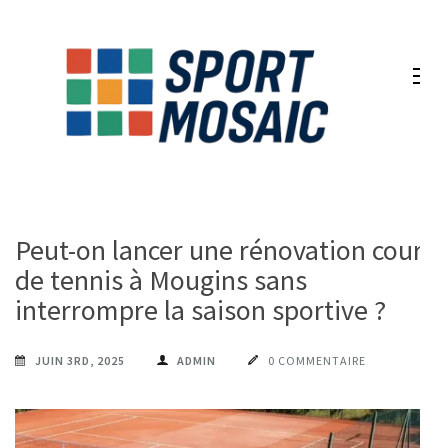
Aller
au
contenu
(Pressez
Entrée)
Peut-on lancer une rénovation court
de tennis à Mougins sans
interrompre la saison sportive ?
JUIN 3RD, 2025
ADMIN
0 COMMENTAIRE