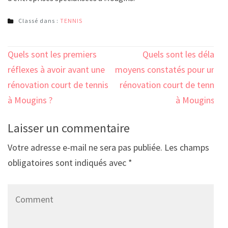
Classé dans :
TENNIS
Navigation
Quels sont les premiers
Quels sont les délais
de
réflexes à avoir avant une
moyens constatés pour une
l’article
rénovation court de tennis
rénovation court de tennis
à Mougins ?
à Mougins ?
Laisser un commentaire
Votre adresse e-mail ne sera pas publiée.
Les champs
obligatoires sont indiqués avec
*
Comment