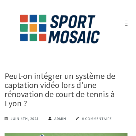
Aller
au
contenu
(Pressez
Entrée)
Peut-on intégrer un système de
captation vidéo lors d’une
rénovation de court de tennis à
Lyon ?
JUIN 4TH, 2025
ADMIN
0 COMMENTAIRE