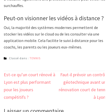
surchauffes.
Peut-on visionner les vidéos à distance ?
Oui, la majorité des systèmes modernes permettent de
stocker les vidéos sur le cloud ou de les consulter via une
application mobile. Cela facilite le suivi à distance pour les
coachs, les parents ou les joueurs eux-mêmes.
Classé dans :
TENNIS
Navigation
Est-ce qu’un court rénové à
Faut-il prévoir un contrôle
de
Lyon est plus performant
géotechnique avant une
l’article
pour les joueurs
rénovation court de tennis
compétitifs ?
à Lyon ?
Laisser un commentaire