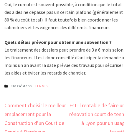
Oui, le cumul est souvent possible, à condition que le total
des aides ne dépasse pas un certain plafond (généralement
80 % du coût total). Il faut toutefois bien coordonner les
calendriers et les exigences des différents financeurs.
Quels délais prévoir pour obtenir une subvention ?
Le traitement des dossiers peut prendre de 3 à 6 mois selon
les financeurs. Il est donc conseillé d’anticiper la demande au
moins un an avant la date prévue des travaux pour sécuriser
les aides et éviter les retards de chantier.
Classé dans :
TENNIS
Navigation
Comment choisir le meilleur
Est-il rentable de faire une
de
emplacement pour la
rénovation court de tennis
l’article
Construction d’un Court de
à Lyon pour un usage
Tennis à Bordeaux
locatif ?