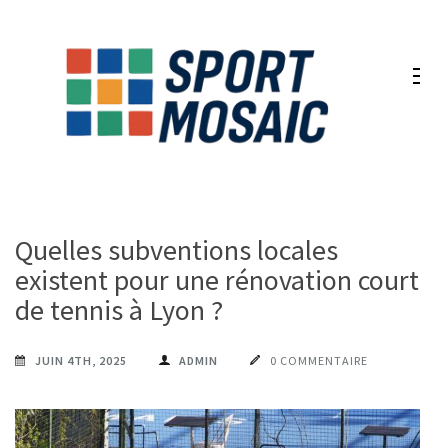
Aller
au
contenu
(Pressez
Entrée)
Quelles subventions locales
existent pour une rénovation court
de tennis à Lyon ?
JUIN 4TH, 2025
ADMIN
0 COMMENTAIRE