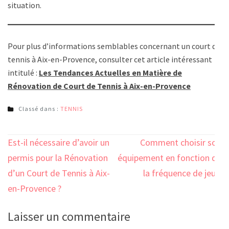
situation.
Pour plus d’informations semblables concernant un court de
tennis à Aix-en-Provence, consulter cet article intéressant
intitulé :
Les Tendances Actuelles en Matière de
Rénovation de Court de Tennis à Aix-en-Provence
Classé dans :
TENNIS
Navigation
Est-il nécessaire d’avoir un
Comment choisir son
de
permis pour la Rénovation
équipement en fonction de
l’article
d’un Court de Tennis à Aix-
la fréquence de jeu ?
en-Provence ?
Laisser un commentaire