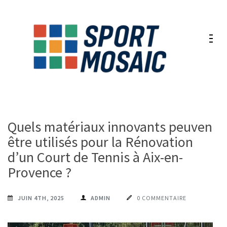
Aller
au
contenu
(Pressez
Entrée)
Quels matériaux innovants peuvent
être utilisés pour la Rénovation
d’un Court de Tennis à Aix-en-
Provence ?
JUIN 4TH, 2025
ADMIN
0 COMMENTAIRE