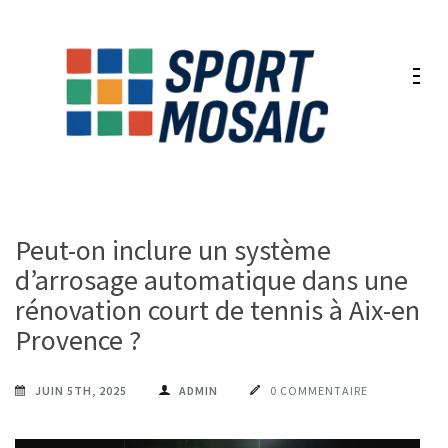
Aller
au
contenu
(Pressez
Entrée)
Peut-on inclure un système
d’arrosage automatique dans une
rénovation court de tennis à Aix-en-
Provence ?
JUIN 5TH, 2025
ADMIN
0 COMMENTAIRE