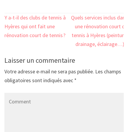
Navigation
Y a-t-il des clubs de tennis à
Quels services inclus dans
de
Hyères qui ont fait une
une rénovation court de
l’article
rénovation court de tennis ?
tennis à Hyères (peinture,
drainage, éclairage…) ?
Laisser un commentaire
Votre adresse e-mail ne sera pas publiée.
Les champs
obligatoires sont indiqués avec
*
Comment