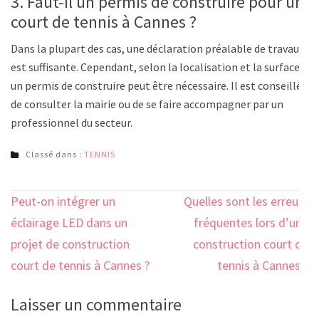
3. Faut-il un permis de construire pour un
court de tennis à Cannes ?
Dans la plupart des cas, une déclaration préalable de travaux
est suffisante. Cependant, selon la localisation et la surface,
un permis de construire peut être nécessaire. Il est conseillé
de consulter la mairie ou de se faire accompagner par un
professionnel du secteur.
Classé dans :
TENNIS
Navigation
Peut-on intégrer un
Quelles sont les erreurs
de
éclairage LED dans un
fréquentes lors d’une
l’article
projet de construction
construction court de
court de tennis à Cannes ?
tennis à Cannes ?
Laisser un commentaire