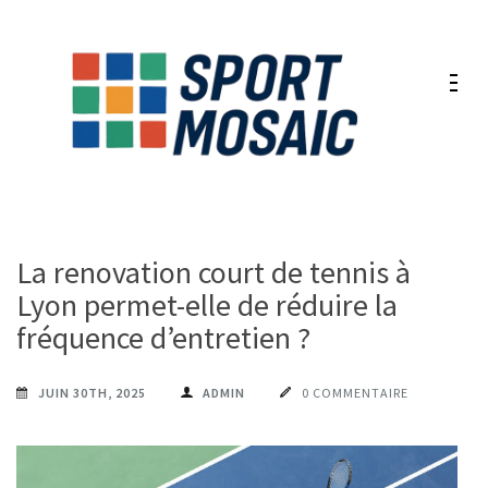
Aller
au
contenu
(Pressez
Entrée)
La renovation court de tennis à
Lyon permet-elle de réduire la
fréquence d’entretien ?
JUIN 30TH, 2025
ADMIN
0 COMMENTAIRE