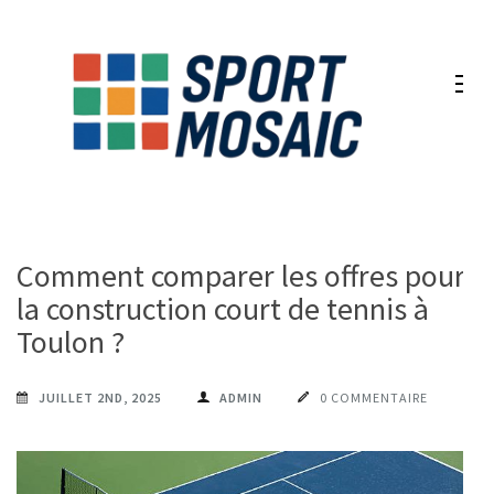
Aller
au
contenu
(Pressez
Entrée)
Comment comparer les offres pour
la construction court de tennis à
Toulon ?
JUILLET 2ND, 2025
ADMIN
0 COMMENTAIRE