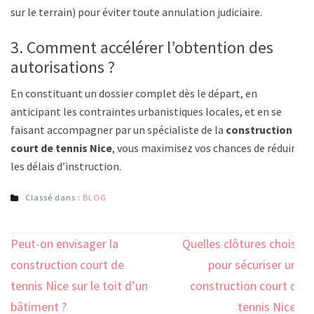
sur le terrain) pour éviter toute annulation judiciaire.
3. Comment accélérer l’obtention des
autorisations ?
En constituant un dossier complet dès le départ, en
anticipant les contraintes urbanistiques locales, et en se
faisant accompagner par un spécialiste de la
construction
court de tennis Nice
, vous maximisez vos chances de réduire
les délais d’instruction.
Classé dans :
BLOG
Navigation
Peut-on envisager la
Quelles clôtures choisir
de
construction court de
pour sécuriser une
l’article
tennis Nice sur le toit d’un
construction court de
bâtiment ?
tennis Nice ?