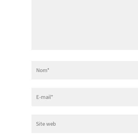
Name
*
Email
*
Site
web