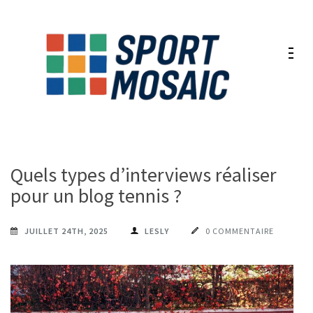
Aller
au
contenu
(Pressez
Entrée)
Quels types d’interviews réaliser
pour un blog tennis ?
JUILLET 24TH, 2025
LESLY
0 COMMENTAIRE