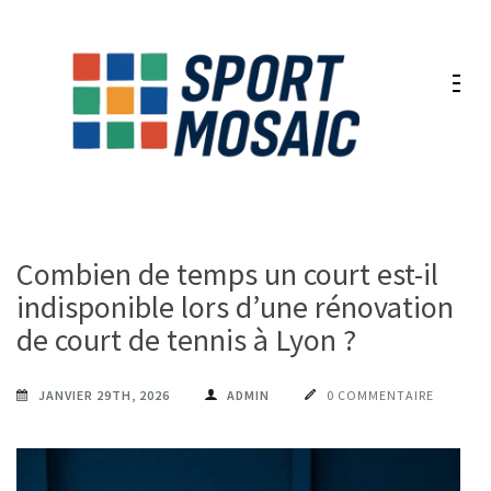
Aller
au
contenu
(Pressez
Entrée)
Combien de temps un court est-il
indisponible lors d’une rénovation
de court de tennis à Lyon ?
JANVIER 29TH, 2026
ADMIN
0 COMMENTAIRE