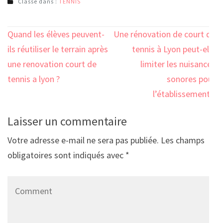
Classé dans :
TENNIS
Navigation
Quand les élèves peuvent-
Une rénovation de court de
de
ils réutiliser le terrain après
tennis à Lyon peut-elle
l’article
une renovation court de
limiter les nuisances
tennis a lyon ?
sonores pour
l’établissement ?
Laisser un commentaire
Votre adresse e-mail ne sera pas publiée.
Les champs
obligatoires sont indiqués avec
*
Comment