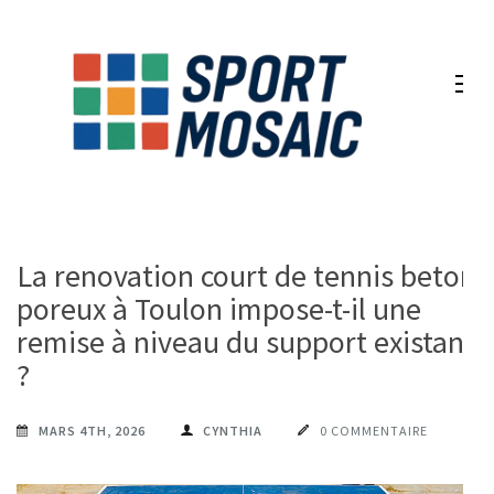
Aller
au
contenu
(Pressez
Entrée)
La renovation court de tennis beton
poreux à Toulon impose-t-il une
remise à niveau du support existant
?
MARS 4TH, 2026
CYNTHIA
0 COMMENTAIRE