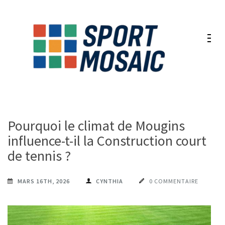
Aller
au
contenu
(Pressez
Entrée)
Pourquoi le climat de Mougins
influence-t-il la Construction court
de tennis ?
MARS 16TH, 2026
CYNTHIA
0 COMMENTAIRE