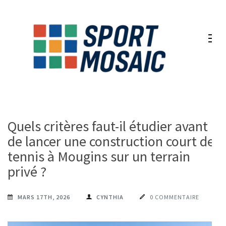
Aller
au
contenu
(Pressez
Entrée)
Quels critères faut-il étudier avant
de lancer une construction court de
tennis à Mougins sur un terrain
privé ?
MARS 17TH, 2026
CYNTHIA
0 COMMENTAIRE