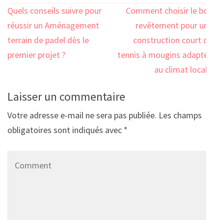
Navigation
Quels conseils suivre pour
Comment choisir le bon
de
réussir un Aménagement
revêtement pour une
l’article
terrain de padel dès le
construction court de
premier projet ?
tennis à mougins adaptée
au climat local ?
Laisser un commentaire
Votre adresse e-mail ne sera pas publiée.
Les champs
obligatoires sont indiqués avec
*
Comment