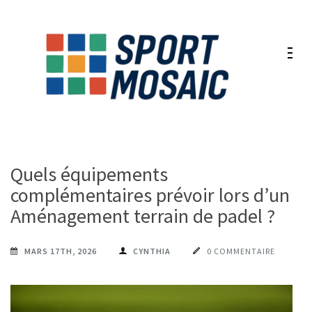
Aller
au
contenu
(Pressez
Entrée)
Quels équipements
complémentaires prévoir lors d’un
Aménagement terrain de padel ?
MARS 17TH, 2026
CYNTHIA
0 COMMENTAIRE