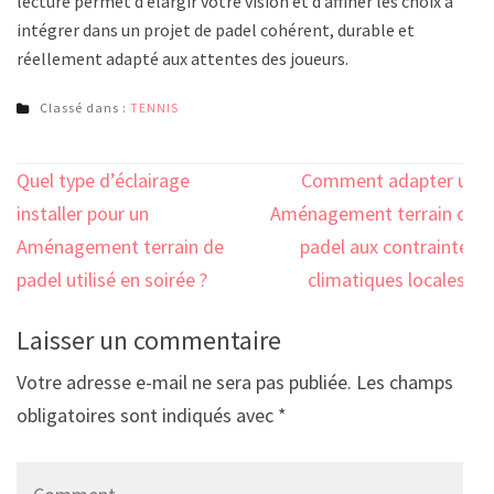
lecture permet d’élargir votre vision et d’affiner les choix à
intégrer dans un projet de padel cohérent, durable et
réellement adapté aux attentes des joueurs.
Classé dans :
TENNIS
Navigation
Quel type d’éclairage
Comment adapter un
de
installer pour un
Aménagement terrain de
l’article
Aménagement terrain de
padel aux contraintes
padel utilisé en soirée ?
climatiques locales ?
Laisser un commentaire
Votre adresse e-mail ne sera pas publiée.
Les champs
obligatoires sont indiqués avec
*
Comment