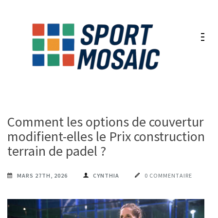
Aller
au
contenu
(Pressez
Entrée)
Comment les options de couverture
modifient-elles le Prix construction
terrain de padel ?
MARS 27TH, 2026
CYNTHIA
0 COMMENTAIRE