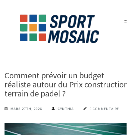
Aller
au
contenu
(Pressez
Entrée)
Comment prévoir un budget
réaliste autour du Prix construction
terrain de padel ?
MARS 27TH, 2026
CYNTHIA
0 COMMENTAIRE