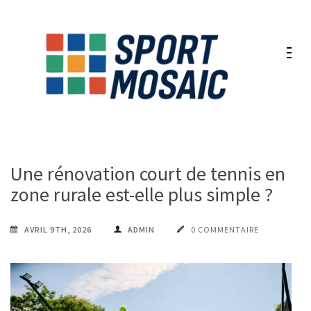
Aller
au
contenu
(Pressez
Entrée)
Une rénovation court de tennis en
zone rurale est-elle plus simple ?
AVRIL 9TH, 2026
ADMIN
0 COMMENTAIRE