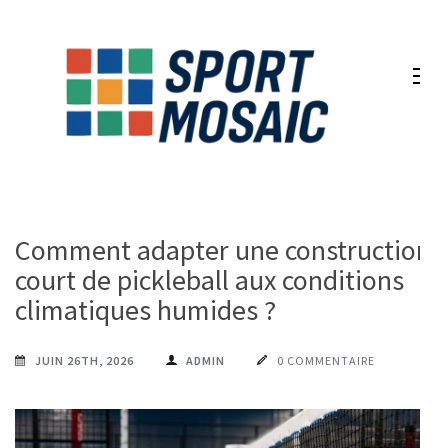
Aller
au
contenu
(Pressez
Entrée)
Comment adapter une construction
court de pickleball aux conditions
climatiques humides ?
JUIN 26TH, 2026
ADMIN
0 COMMENTAIRE