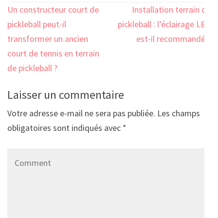
Navigation
Un constructeur court de
Installation terrain de
de
pickleball peut-il
pickleball : l’éclairage LED
l’article
transformer un ancien
est-il recommandé ?
court de tennis en terrain
de pickleball ?
Laisser un commentaire
Votre adresse e-mail ne sera pas publiée.
Les champs
obligatoires sont indiqués avec
*
Comment