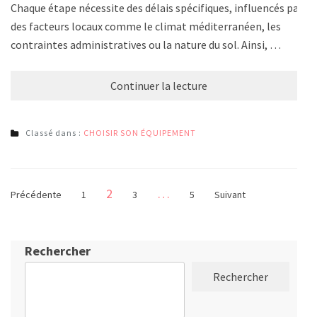
Chaque étape nécessite des délais spécifiques, influencés par
des facteurs locaux comme le climat méditerranéen, les
contraintes administratives ou la nature du sol. Ainsi, …
Continuer la lecture
Classé dans :
CHOISIR SON ÉQUIPEMENT
Pagination
Page
2
…
Page
Page
Page
Précédente
1
3
5
Suivant
des
publications
Rechercher
Rechercher