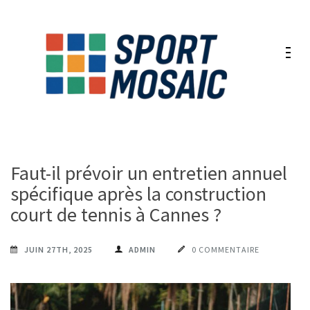
Aller
au
contenu
(Pressez
Entrée)
Faut-il prévoir un entretien annuel
spécifique après la construction
court de tennis à Cannes ?
JUIN 27TH, 2025
ADMIN
0 COMMENTAIRE