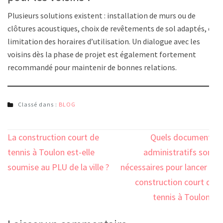
Plusieurs solutions existent : installation de murs ou de
clôtures acoustiques, choix de revêtements de sol adaptés, et
limitation des horaires d’utilisation. Un dialogue avec les
voisins dès la phase de projet est également fortement
recommandé pour maintenir de bonnes relations.
Classé dans :
BLOG
Navigation
La construction court de
Quels documents
de
tennis à Toulon est-elle
administratifs sont
l’article
soumise au PLU de la ville ?
nécessaires pour lancer la
construction court de
tennis à Toulon ?