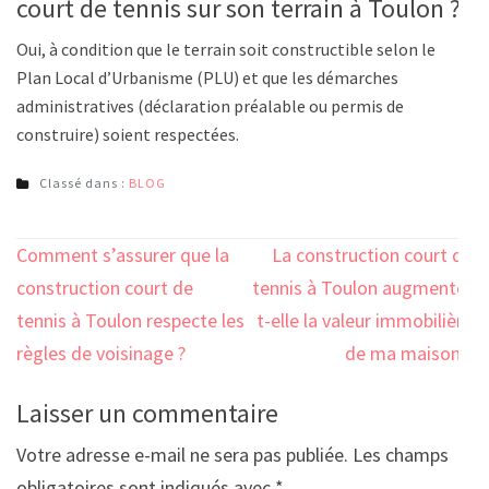
court de tennis sur son terrain à Toulon ?
Oui, à condition que le terrain soit constructible selon le
Plan Local d’Urbanisme (PLU) et que les démarches
administratives (déclaration préalable ou permis de
construire) soient respectées.
Classé dans :
BLOG
Navigation
Comment s’assurer que la
La construction court de
de
construction court de
tennis à Toulon augmente-
l’article
tennis à Toulon respecte les
t-elle la valeur immobilière
règles de voisinage ?
de ma maison ?
Laisser un commentaire
Votre adresse e-mail ne sera pas publiée.
Les champs
obligatoires sont indiqués avec
*