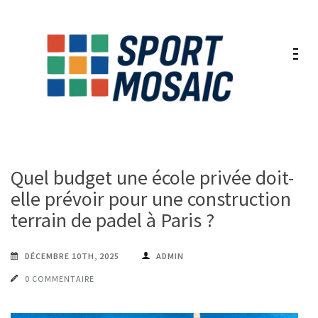
Aller
au
contenu
(Pressez
Entrée)
Quel budget une école privée doit-
elle prévoir pour une construction
terrain de padel à Paris ?
DÉCEMBRE 10TH, 2025
ADMIN
0 COMMENTAIRE